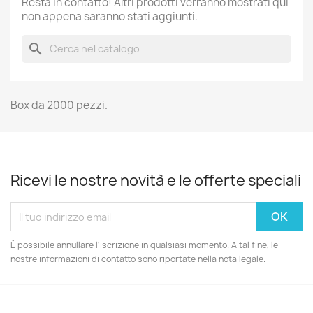
Resta in contatto! Altri prodotti verranno mostrati qui
non appena saranno stati aggiunti.
search
Box da 2000 pezzi.
Ricevi le nostre novità e le offerte speciali
È possibile annullare l'iscrizione in qualsiasi momento. A tal fine, le
nostre informazioni di contatto sono riportate nella nota legale.