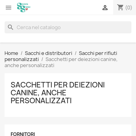
shopping_cart


(0)
search
Home
Sacchi e distributori
Sacchi per rifiuti
personalizzati
Sacchetti per deiezioni canine,
anche personalizzati
SACCHETTI PER DEIEZIONI
CANINE, ANCHE
PERSONALIZZATI
FORNITORI