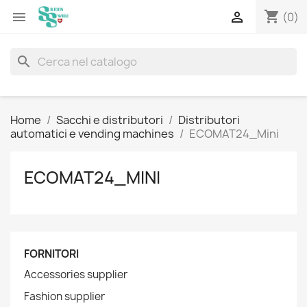
shopping_cart


(0)
search
Home
Sacchi e distributori
Distributori
automatici e vending machines
ECOMAT24_Mini
ECOMAT24_MINI
FORNITORI
Accessories supplier
Fashion supplier