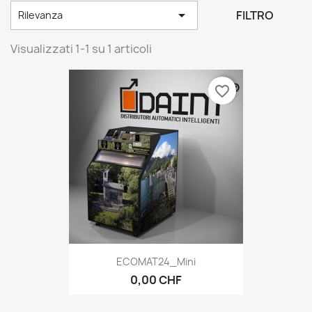

FILTRO
Rilevanza
Visualizzati 1-1 su 1 articoli
favorite_border
ECOMAT24_Mini
0,00 CHF